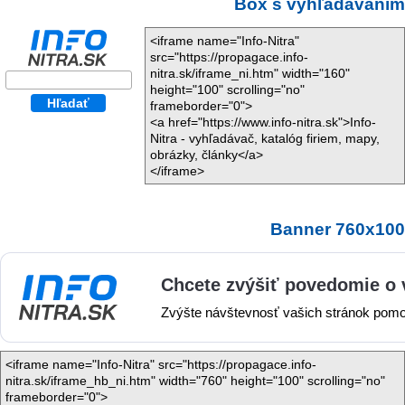
Box s vyhľadávaním
<iframe name="Info-Nitra"
src="https://propagace.info-
nitra.sk/iframe_ni.htm" width="160"
height="100" scrolling="no"
frameborder="0">
<a href="https://www.info-nitra.sk">Info-
Nitra - vyhľadávač, katalóg firiem, mapy,
obrázky, články</a>
</iframe>
Banner 760x100
<iframe name="Info-Nitra" src="https://propagace.info-
nitra.sk/iframe_hb_ni.htm" width="760" height="100" scrolling="no"
frameborder="0">