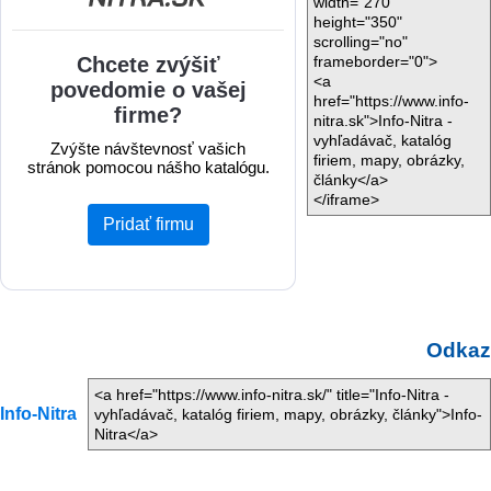
width="270"
height="350"
scrolling="no"
frameborder="0">
<a
href="https://www.info-
nitra.sk">Info-Nitra -
vyhľadávač, katalóg
firiem, mapy, obrázky,
články</a>
</iframe>
Odkaz
<a href="https://www.info-nitra.sk/" title="Info-Nitra -
Info-Nitra
vyhľadávač, katalóg firiem, mapy, obrázky, články">Info-
Nitra</a>