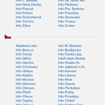
Info-L. Mikuláš
Info-Sp. Nová Ves
Info-Nové Zámky
Info-Piešťany
Info-Poprad
Info-Pov. Bystrica
Info-Prešov
Info-Prievidza
Info-Ružomberok
Info-Slovensko
Info-Trenčín
Info-Trnava
Info-Žilina
Info-Zvolen
Atlasfirem.info
Info-M. Boleslav
Info-Brno.cz
Info-Budějovice
Info-Čechy
Info-Česká Lípa
Info-Děčín
InfoFrýdek-Místek
Info-Havířov
Info-Hradec Kr.
Info-Chomutov
Info-Jablonec n.N.
Info-Jihlava
Info-Karviná
Info-Kladno
Info-Liberec
Info-Morava
Info-Most
Info-Olomouc
Info-Opava
Info-Ostrava
Info-Pardubice
Info-Plzeň
Info-Praha
Info-Přerov
Info-Prostějov
Info-Teplice
Info-Třebíč
Info-Ústí n.L.
Info-Karlovy Vary